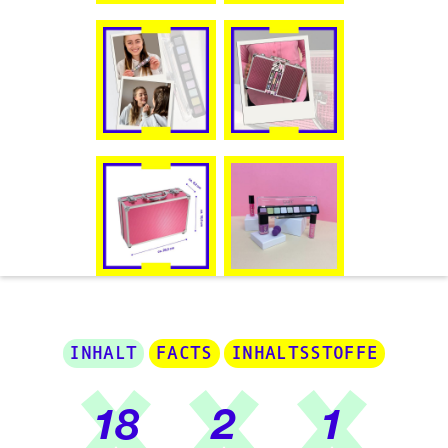
INHALT
FACTS
INHALTSSTOFFE
18
2
1