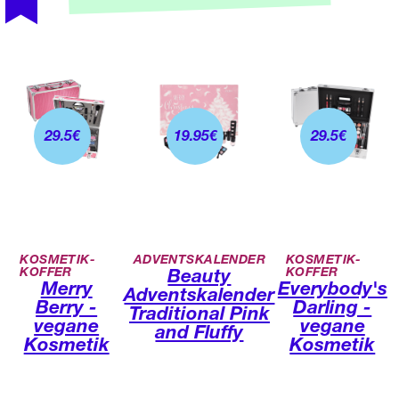
29.5
€
19.95
€
29.5
€
KOSMETIK-
ADVENTSKALENDER
KOSMETIK-
KOFFER
KOFFER
Beauty
Merry
Everybody's
Adventskalender
Berry -
Darling -
Traditional Pink
vegane
vegane
and Fluffy
Kosmetik
Kosmetik