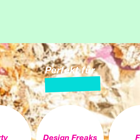
Perfekt für
ty
Design Freaks
F