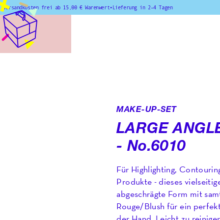
Versandkosten frei ab 15,00 € Warenwert
•
Lieferung in 2–4 Tagen
MAKE-UP-SET
LARGE ANGL
- No.6010
Für Highlighting, Contourin
Produkte - dieses vielseitig
abgeschrägte Form mit samt
Rouge/Blush für ein perfekte
der Hand. Leicht zu reinige