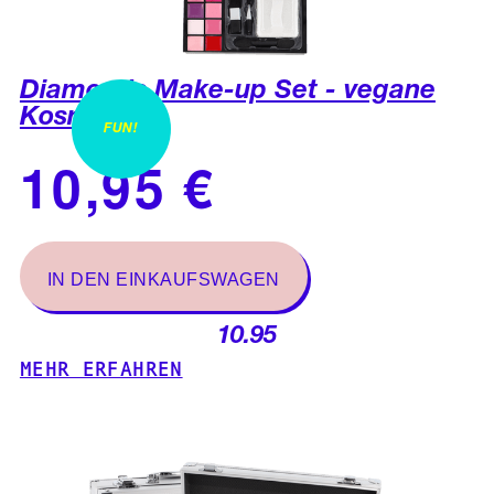
Diamonds Make-up Set - vegane
Kosmetik
FUN!
10.95
MEHR ERFAHREN