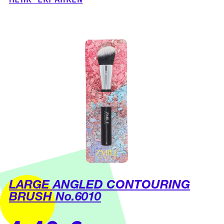
MEHR ERFAHREN
LARGE ANGLED CONTOURING
BRUSH No.6010